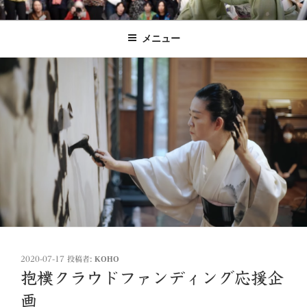
コ
書家 光峯 CALLIGRAPHE KOHO
Calligraphe KOHO
ン
メニュー
テ
ン
ツ
へ
ス
キ
ッ
プ
投
2020-07-17
投稿者:
KOHO
稿
抱樸クラウドファンディング応援企
日:
画