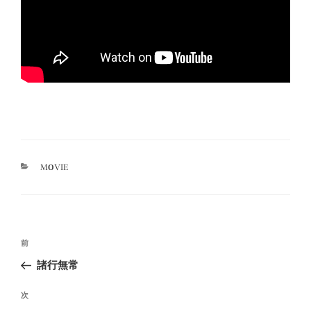
カ
MOVIE
テ
ゴ
リ
ー
投
過
前
稿
去
諸行無常
ナ
の
ビ
投
次
次