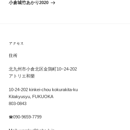
稿
ゲ
の
小倉城竹あかり2020
投
ー
稿
シ
ョ
ン
アクセス
住所
北九州市小倉北区金鶏町10−24-202
アトリエ和樂
10-24-202 kinkei-chou kokurakita-ku
Kitakyusyu, FUKUOKA
803-0843
☎︎090-9659-7799